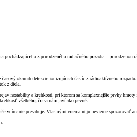
enia pochádzajúceho z prirodzeného radiačného pozadia – prirodzenou rád
 časový okamih detekcie ionizujúcich častíc z rádioaktívneho rozpadu. 
tok z diela.
av nestability a krehkosti, pri ktorom sa komplexnejšie prvky hmoty 
krehkosť všetkého, čo sa nám javí ako pevné.
rý naše vnímanie presahuje. Vlastnými vnemami ju nevieme spozorovať ani
u.