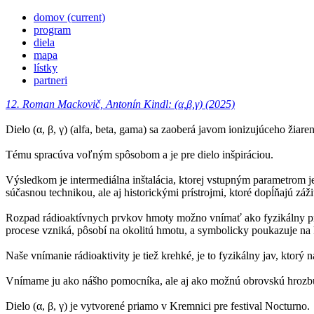
domov
(current)
program
diela
mapa
lístky
partneri
12. Roman Mackovič, Antonín Kindl: (α,β,γ) (2025)
Dielo (α, β, γ) (alfa, beta, gama) sa zaoberá javom ionizujúceho žiar
Tému spracúva voľným spôsobom a je pre dielo inšpiráciou.
Výsledkom je intermediálna inštalácia, ktorej vstupným parametrom je
súčasnou technikou, ale aj historickými prístrojmi, ktoré dopĺňajú záži
Rozpad rádioaktívnych prvkov hmoty možno vnímať ako fyzikálny prej
procese vzniká, pôsobí na okolitú hmotu, a symbolicky poukazuje na 
Naše vnímanie rádioaktivity je tiež krehké, je to fyzikálny jav, kto
Vnímame ju ako nášho pomocníka, ale aj ako možnú obrovskú hrozb
Dielo (α, β, γ) je vytvorené priamo v Kremnici pre festival Nocturno.